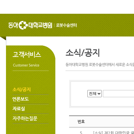
소식/공지
번호
5
[소식] 제2회 대한민국 