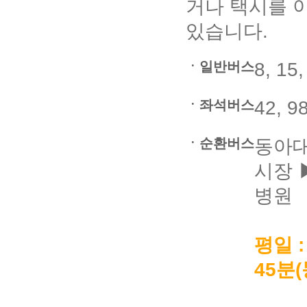
거나 택시를 
있습니다.
ㆍ일반버스
8, 15,
ㆍ좌석버스
42, 9
ㆍ순환버스
동아대
시장 
병원
평일 :
45분