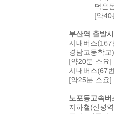
덕운동
[약40
부산역 출발시
시내버스(167
경남고등학교)
[약20분 소요]
시내버스(67번
[약25분 소요]
노포동고속버
지하철(신평역