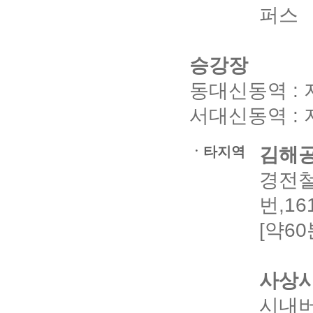
퍼스
승강장
동대신동역 :
서대신동역 :
ㆍ타지역
김해공
경전철
번,1
[약60
사상
시내버